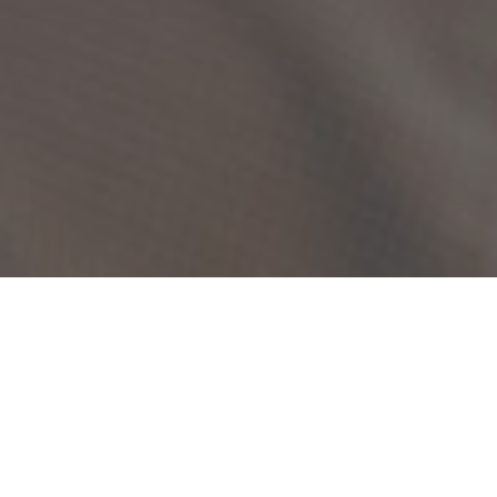
Z najnowszych badań Radio Track wynika, że rodzice
dzieci do 14. roku życia częściej słuchają radia niż osoby
nieposiadające dzieci. W grupie respondentów, którzy
są rodzicami, niemal 70% deklaruje, że codziennie
słucha radia. Rodzice coraz częściej wskazują na atuty
radia jako medium rozwijającego wyobraźnię,