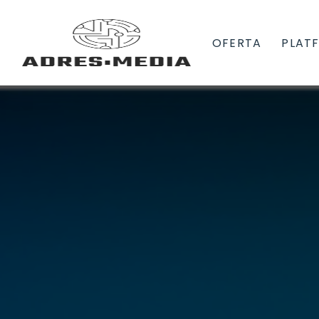
OFERTA
PLAT