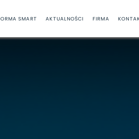
FORMA SMART
AKTUALNOŚCI
FIRMA
KONTA