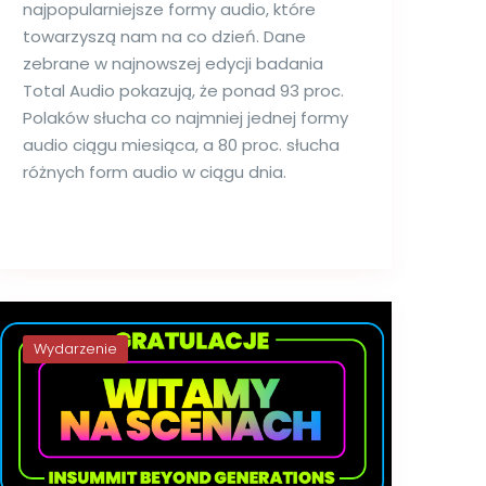
najpopularniejsze formy audio, które
towarzyszą nam na co dzień. Dane
zebrane w najnowszej edycji badania
Total Audio pokazują, że ponad 93 proc.
Polaków słucha co najmniej jednej formy
audio ciągu miesiąca, a 80 proc. słucha
różnych form audio w ciągu dnia.
Wydarzenie