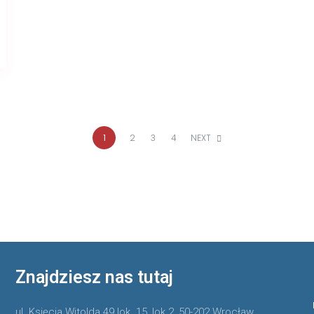
1
2
3
4
NEXT
Znajdziesz nas tutaj
ul. Księcia Witolda 49 lok. 15, lok.2, 50-202 Wrocław