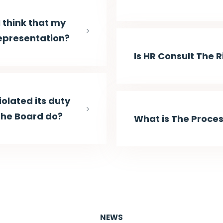
I think that my
 representation?
Is HR Consult The 
iolated its duty
 the Board do?
What is The Proces
NEWS