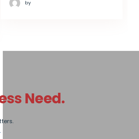
by
ess Need.
ters.
.