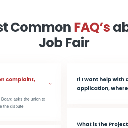
st Common
FAQ’s
ab
Job Fair
tion complaint,
If I want help with
application, where 
e Board asks the union to
te the dispute.
What is the Projec