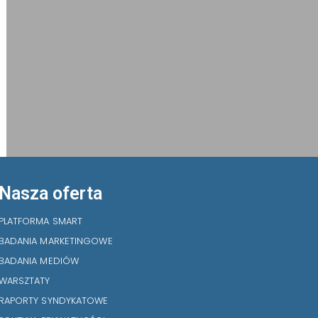
Nasza oferta
PLATFORMA SMART
BADANIA MARKETINGOWE
BADANIA MEDIÓW
WARSZTATY
RAPORTY SYNDYKATOWE