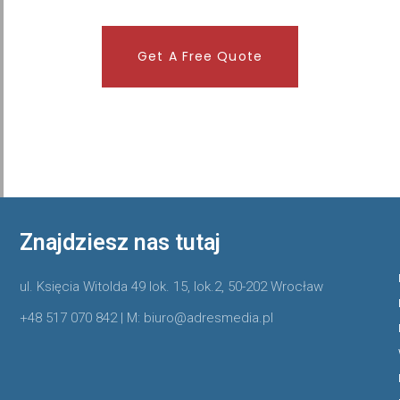
Get A Free Quote
Znajdziesz nas tutaj
ul. Księcia Witolda 49 lok. 15, lok.2, 50-202 Wrocław
+48 517 070 842 | M: biuro@adresmedia.pl