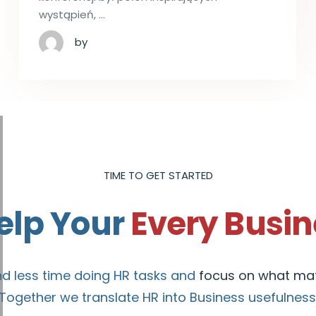
wystąpień, …
by
TIME TO GET STARTED
elp Your
Every Busin
d less time doing HR tasks and
focus on what mat
Together we translate HR into Business usefulness