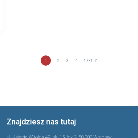
1
2
3
4
NEXT
Znajdziesz nas tutaj
ul. Księcia Witolda 49 lok. 15, lok.2, 50-202 Wrocław