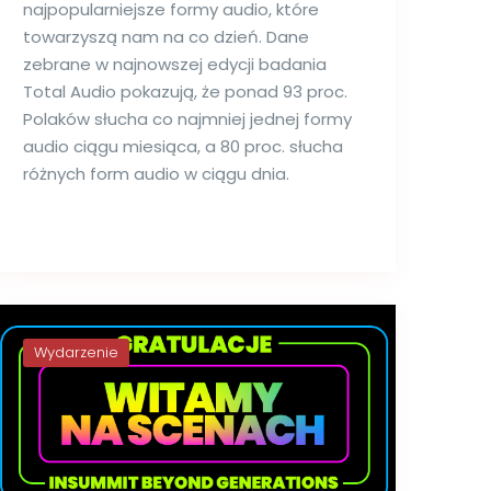
najpopularniejsze formy audio, które
towarzyszą nam na co dzień. Dane
zebrane w najnowszej edycji badania
Total Audio pokazują, że ponad 93 proc.
Polaków słucha co najmniej jednej formy
audio ciągu miesiąca, a 80 proc. słucha
różnych form audio w ciągu dnia.
Wydarzenie