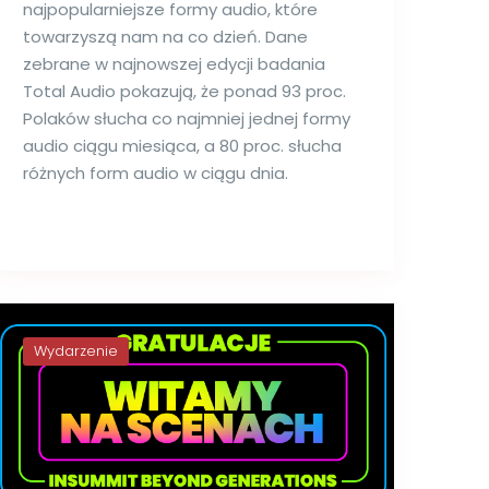
najpopularniejsze formy audio, które
towarzyszą nam na co dzień. Dane
zebrane w najnowszej edycji badania
Total Audio pokazują, że ponad 93 proc.
Polaków słucha co najmniej jednej formy
audio ciągu miesiąca, a 80 proc. słucha
różnych form audio w ciągu dnia.
Wydarzenie