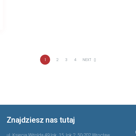
1
2
3
4
NEXT
Znajdziesz nas tutaj
ul. Księcia Witolda 49 lok. 15, lok.2, 50-202 Wrocław