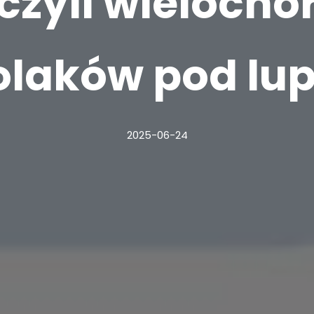
 czyli wieloch
olaków pod lup
2025-06-24