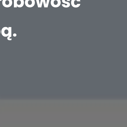
orobowość
ą.